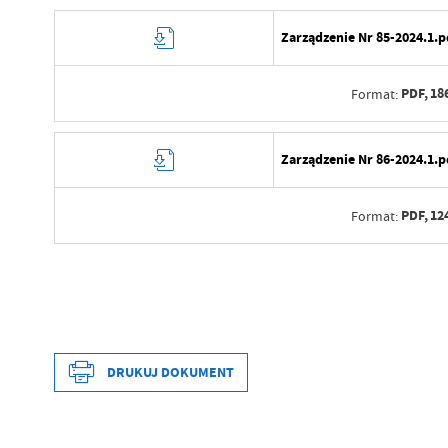
Zarządzenie Nr 85-2024.1.p
PDF,
18
Format:
Data wytworzenia
Zarządzenie Nr 86-2024.1.p
Wytworzył
PDF,
12
Format:
Data opublikowania
Opublikował
Data wytworzenia
Data ostatniej aktualizacji
Wytworzył
Ostatnio zaktualizował
Data opublikowania
DRUKUJ DOKUMENT
Data wytworzenia
Opublikował
Wytworzył
Data ostatniej aktualizacji